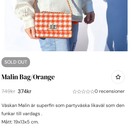
SOLD
OUT
Malin Bag/orange
749
kr
374
kr
0 recensioner
Väskan Malin är superfin som partyväska likaväl som den
funkar till vardags .
Mått: 19x13x5 cm.