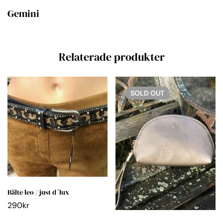
Gemini
Relaterade produkter
SOLD
OUT
Bälte leo / just d´lux
290
kr