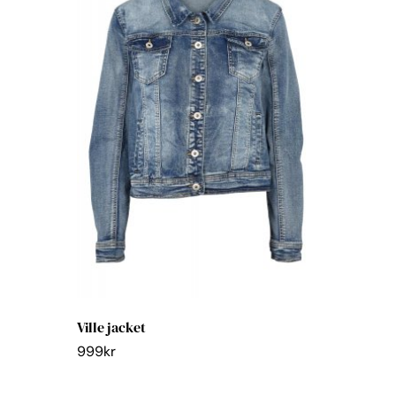
Ville jacket
999
kr