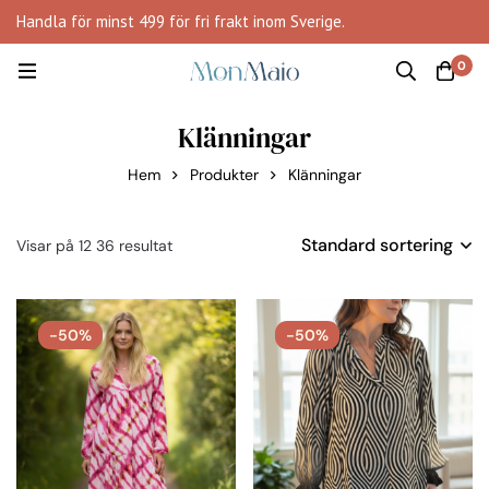
Handla för minst 499 för fri frakt inom Sverige.
0
Klänningar
Hem
Produkter
Klänningar
Standard sortering
Visar på 12 36 resultat
-50%
-50%