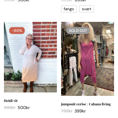
fango
svart
-50%
SOLD
OUT
Heidi vit
jumpsuit cerise / Cabana living
999
kr
500
kr
799
kr
399
kr