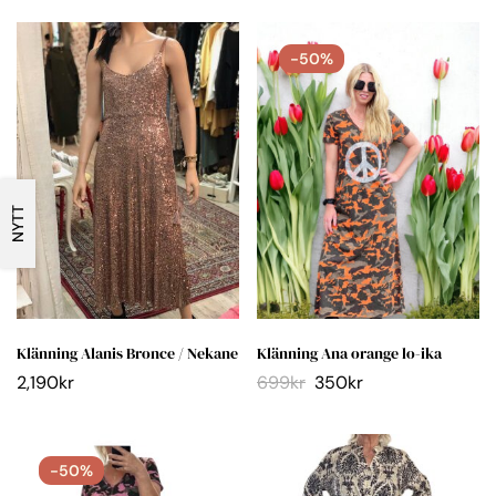
-50%
NYTT
Klänning Alanis Bronce / Nekane
Klänning Ana orange lo-ika
2,190
kr
699
kr
350
kr
-50%