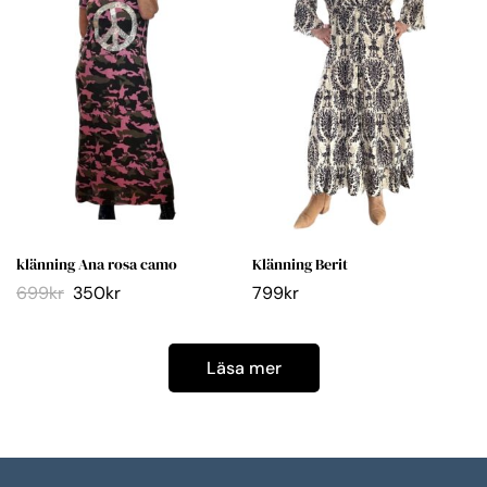
klänning Ana rosa camo
Klänning Berit
699
kr
350
kr
799
kr
Läsa mer