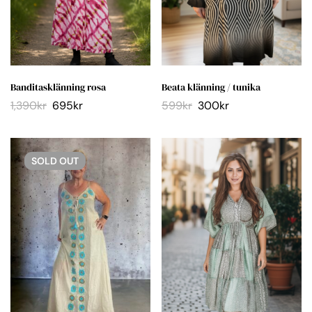
Banditasklänning rosa
Beata klänning / tunika
1,390
kr
695
kr
599
kr
300
kr
SOLD
OUT