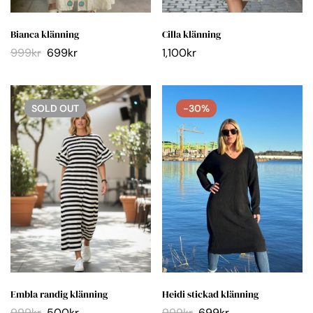
Bianca klänning
Cilla klänning
999
kr
699
kr
1,100
kr
SOLD
OUT
-30%
Embla randig klänning
Heidi stickad klänning
999
kr
500
kr
999
kr
699
kr