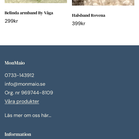
Belinda armband By Våga
Halsband Rovena
299
kr
399
kr
MonMaio
0733-143912
info@monmaio.se
Org. nr 969744-8109
Våra produkter
Läs mer om oss här...
Information