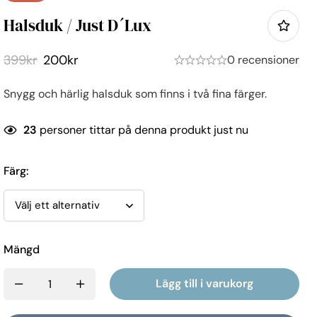
Halsduk / Just D´lux
399
kr
200
kr
0 recensioner
Snygg och härlig halsduk som finns i två fina färger.
23
personer tittar på denna produkt just nu
Färg
:
Mängd
Lägg till i varukorg