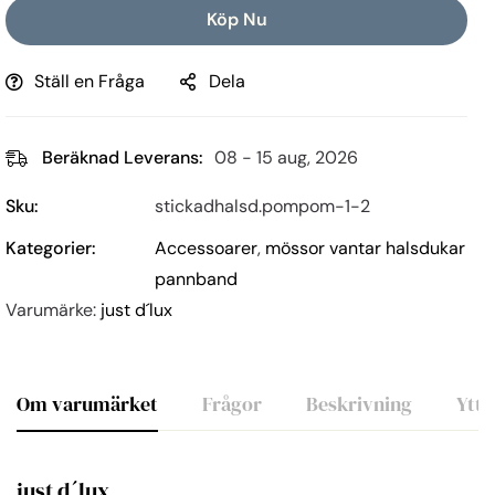
Köp Nu
Ställ en Fråga
Dela
Beräknad Leverans:
08 - 15 aug, 2026
Sku:
stickadhalsd.pompom-1-2
Kategorier:
Accessoarer
,
mössor vantar halsdukar
pannband
Varumärke:
just d´lux
Om varumärket
Frågor
Beskrivning
Ytte
just d´lux