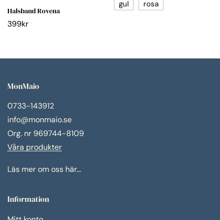
gul
rosa
Halsband Rovena
399
kr
MonMaio
0733-143912
info@monmaio.se
Org. nr 969744-8109
Våra produkter
Läs mer om oss här...
Information
Mitt konto