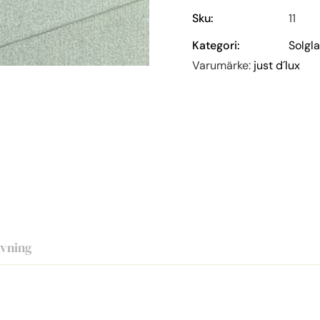
Sku:
11
Kategori:
Solgl
Varumärke:
just d´lux
ivning