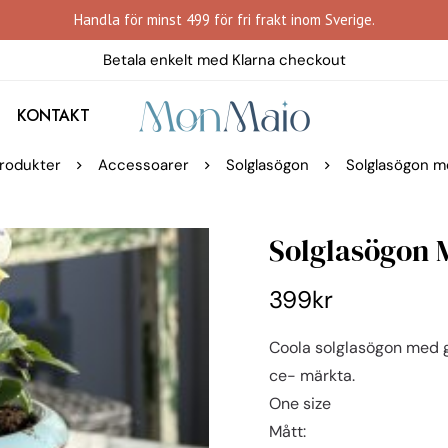
Handla för minst 499 för fri frakt inom Sverige.
Betala enkelt med Klarna checkout
KONTAKT
rodukter
Accessoarer
Solglasögon
Solglasögon m
Solglasögon 
399
kr
Coola solglasögon med gr
ce- märkta.
One size
Mått: