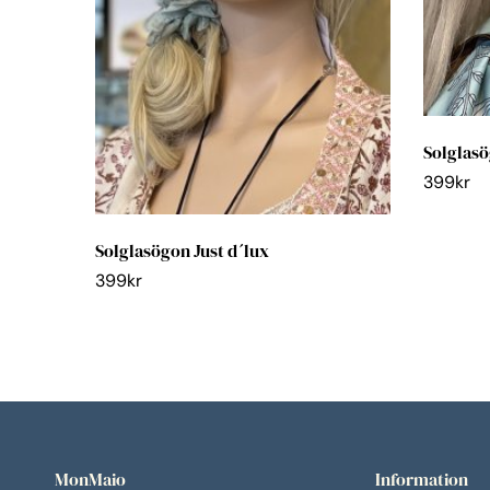
Solglas
399
kr
Solglasögon Just d´lux
399
kr
MonMaio
Information