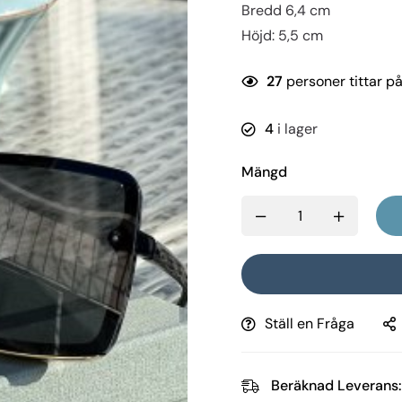
Bredd 6,4 cm
Höjd: 5,5 cm
27
personer tittar p
4
i lager
Mängd
Ställ en Fråga
Beräknad Leverans: