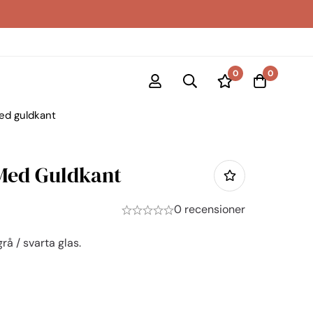
0
0
ed guldkant
Med Guldkant
0 recensioner
å / svarta glas.