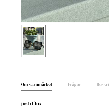
Om varumärket
Frågor
Beskr
just d´lux