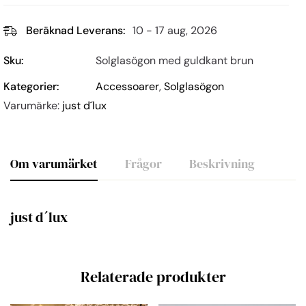
Beräknad Leverans:
10 - 17 aug, 2026
Sku:
Solglasögon med guldkant brun
Kategorier:
Accessoarer
,
Solglasögon
Varumärke:
just d´lux
Om varumärket
Frågor
Beskrivning
just d´lux
Relaterade produkter