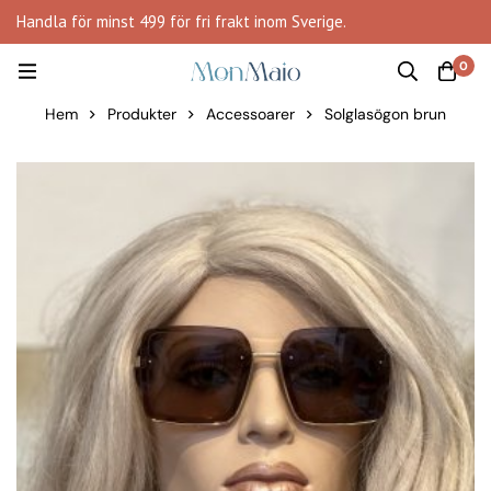
Handla för minst 499 för fri frakt inom Sverige.
0
Hem
Produkter
Accessoarer
Solglasögon brun