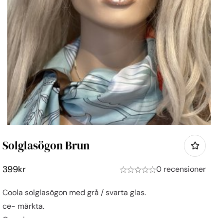
Solglasögon Brun
399
kr
0 recensioner
Coola solglasögon med grå / svarta glas.
ce- märkta.