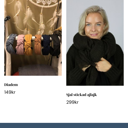
Diadem
149
kr
Sjal stickad ajlajk
299
kr