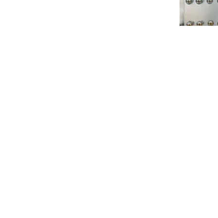
Shelly örh
169
kr