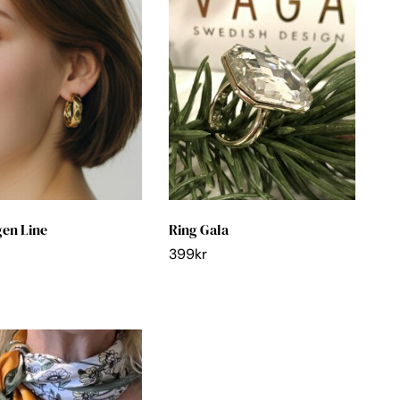
en Line
Ring Gala
399
kr