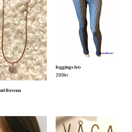
leggings leo
299
kr
nd Rovena