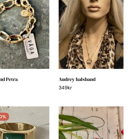
d Petra
Audrey halsband
349
kr
0%