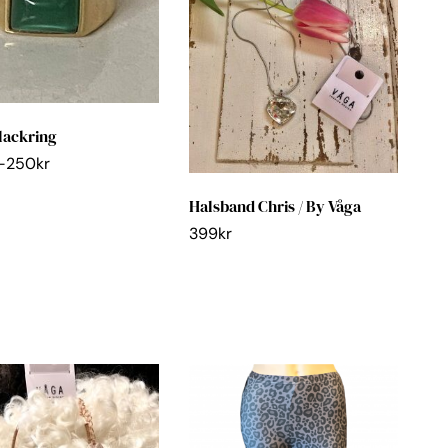
lackring
–
250
kr
Halsband Chris / By Våga
399
kr