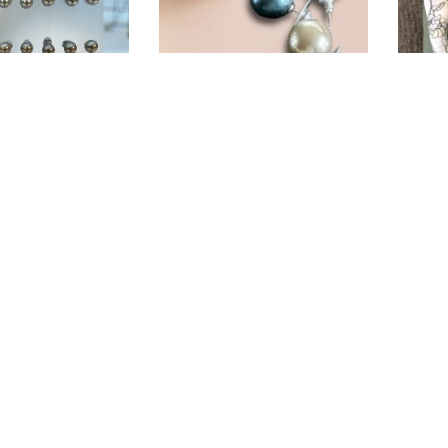
ängen
Shelly örhängen stor pärla
219
kr
sjal / 
150
kr