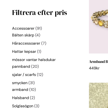
Filtrera efter pris
Accessoarer
91
Bälten skärp
4
Håraccessoarer
7
Hattar kepsar
1
mössor vantar halsdukar
Armband B
pannband
20
449
kr
sjalar / scarfs
12
smycken
31
armband
10
Halsband
2
Solglasögon
3