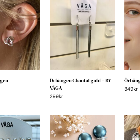
ngen
Örhängen Chantal guld – BY
Örhäng
VÅGA
349
kr
299
kr