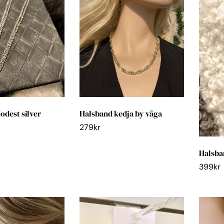
odest silver
Halsband kedja by våga
279
kr
Halsba
399
kr