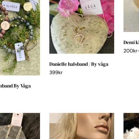
Demi k
200
kr
Danielle halsband / By våga
399
kr
mband By Våga