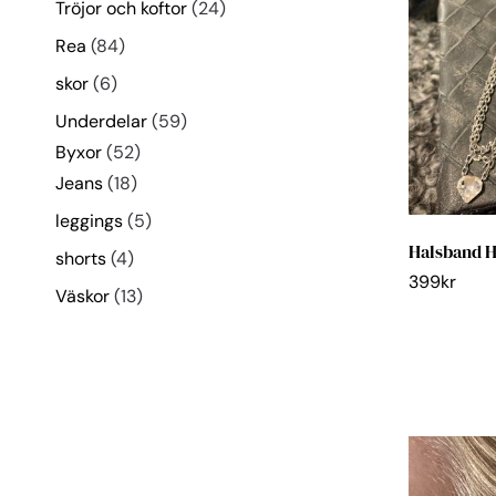
Tröjor och koftor
24
Rea
84
skor
6
Underdelar
59
Byxor
52
Jeans
18
leggings
5
Halsband H
shorts
4
399
kr
Väskor
13