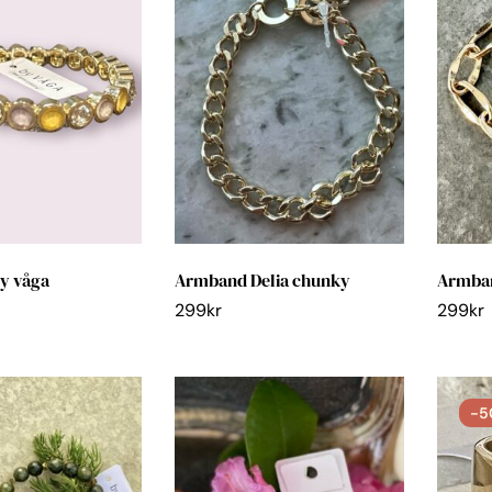
y våga
Armband Delia chunky
Armban
299
kr
299
kr
-5