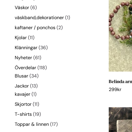
Väskor
6
väskband,dekorationer
1
kaftaner / ponchos
2
Kjolar
11
Klänningar
36
Nyheter
61
Överdelar
118
Blusar
34
Belinda ar
Jackor
13
299
kr
kavajer
1
Skjortor
11
T-shirts
19
Toppar & linnen
17