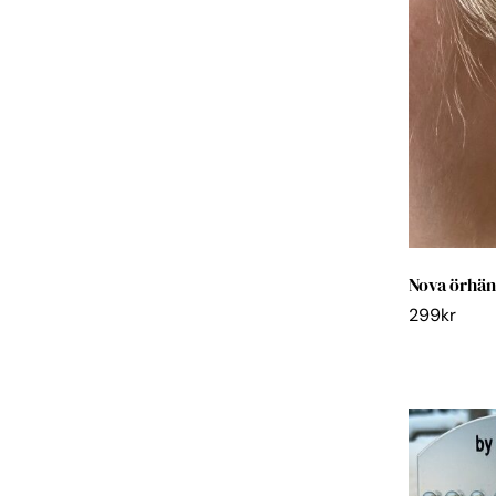
Nova örhä
299
kr