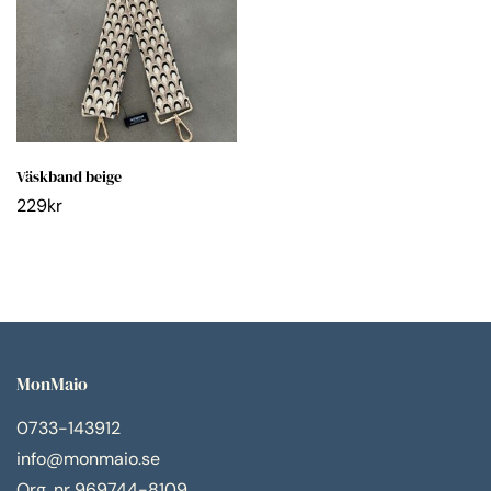
Väskband beige
229
kr
MonMaio
0733-143912
info@monmaio.se
Org. nr 969744-8109