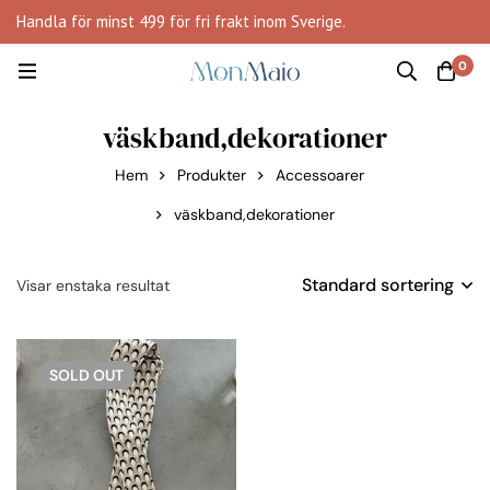
Handla för minst 499 för fri frakt inom Sverige.
0
väskband,dekorationer
Hem
Produkter
Accessoarer
väskband,dekorationer
Standard sortering
Visar enstaka resultat
SOLD
OUT