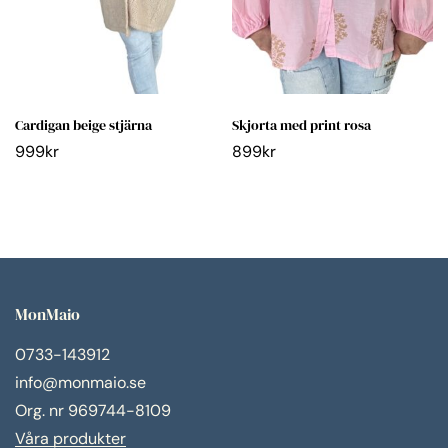
Cardigan beige stjärna
Skjorta med print rosa
999
kr
899
kr
MonMaio
0733-143912
info@monmaio.se
Org. nr 969744-8109
Våra produkter