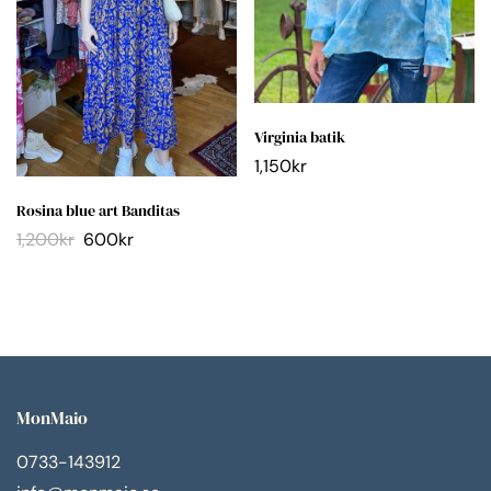
Virginia batik
1,150
kr
Rosina blue art Banditas
1,200
kr
600
kr
MonMaio
0733-143912