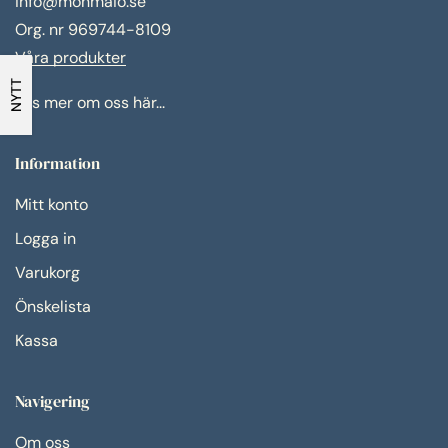
info@monmaio.se
Org. nr 969744-8109
Våra produkter
NYTT
Läs mer om oss här...
Information
Mitt konto
Logga in
Varukorg
Önskelista
Kassa
Navigering
Om oss