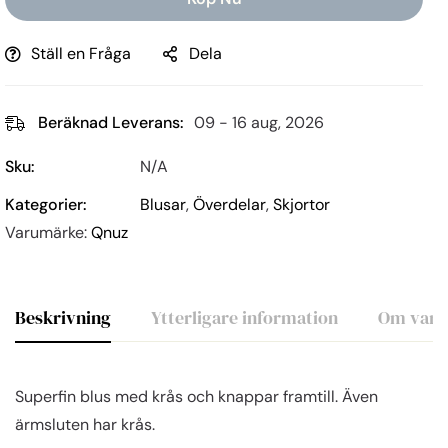
Ställ en Fråga
Dela
Beräknad Leverans:
09 - 16 aug, 2026
Sku:
N/A
Kategorier:
Blusar
,
Överdelar
,
Skjortor
Varumärke:
Qnuz
Beskrivning
Ytterligare information
Om varu
Superfin blus med krås och knappar framtill. Även
ärmsluten har krås.