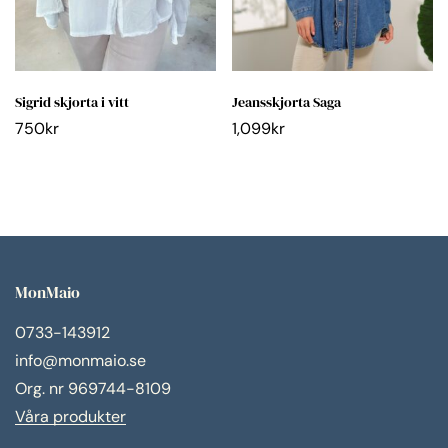
Sigrid skjorta i vitt
Jeansskjorta Saga
750
kr
1,099
kr
MonMaio
0733-143912
info@monmaio.se
Org. nr 969744-8109
Våra produkter