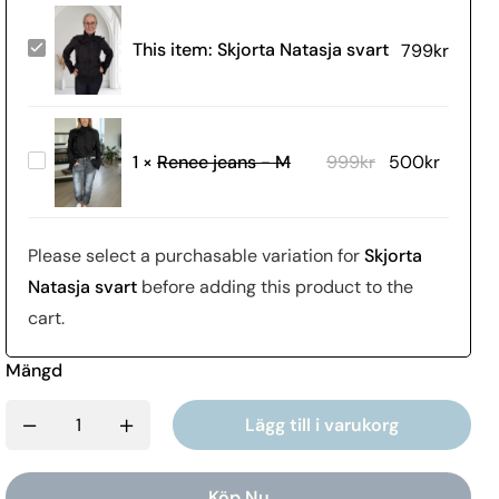
Skjorta
This item:
Skjorta Natasja svart
799
kr
Natasja
svart
Renee
1
×
Renee jeans - M
999
kr
500
kr
jeans
-
M
Please select a purchasable variation for
Skjorta
Natasja svart
before adding this product to the
cart.
Mängd
Lägg till i varukorg
Köp Nu