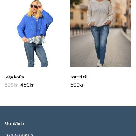
Saga kofta
Astrid vit
899
kr
450
kr
599
kr
MonMaio
0733-143912