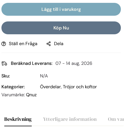
Lägg till i varukorg
Köp Nu
Ställ en Fråga
Dela
Beräknad Leverans:
07 - 14 aug, 2026
Sku:
N/A
Kategorier:
Överdelar
,
Tröjor och koftor
Varumärke:
Qnuz
Beskrivning
Ytterligare information
Om varu