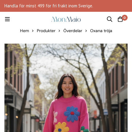
Handla för minst 499 för fri frakt inom Sverige.
0
Hem
Produkter
Överdelar
Oxana tröja