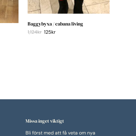
sjal Ine
199
kr
1
Baggybyxa / cabana living
1,124
kr
125
kr
Missa inget viktigt
Bli först med att få veta om nya