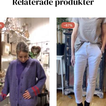
Relaterade produkter
%
-67%