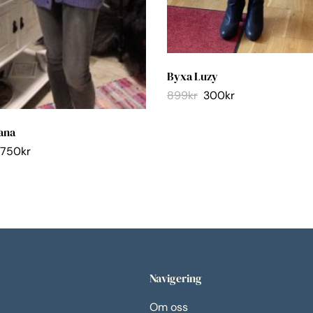
Byxa Luzy
899
kr
300
kr
ana
750
kr
Navigering
Om oss