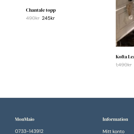
Chantale topp
490
kr
245
kr
Kofta Le
1,490
kr
MonMaio
Information
0733-143912
Mitt konto