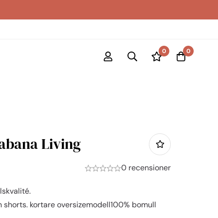
0
0
abana Living
0 recensioner
skvalité.
ch shorts. kortare oversizemodell100% bomull