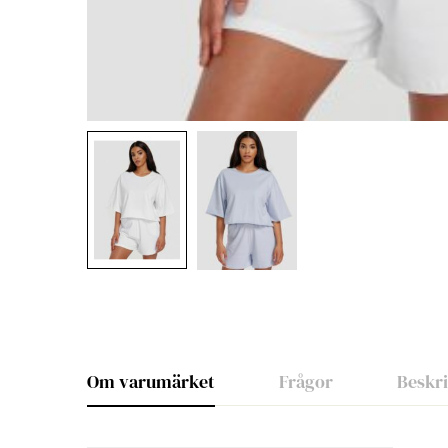
Om varumärket
Frågor
Beskr