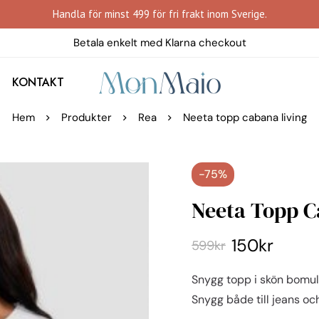
Handla för minst 499 för fri frakt inom Sverige.
Betala enkelt med Klarna checkout
KONTAKT
Hem
Produkter
Rea
Neeta topp cabana living
-75%
Neeta Topp C
150
kr
599
kr
Snygg topp i skön bomull
Snygg både till jeans o