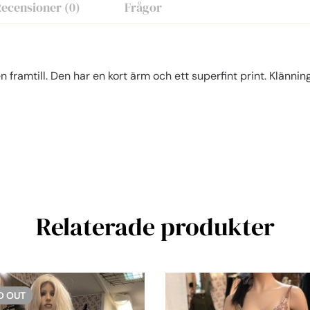
ecensioner (0)
Frågor
 framtill. Den har en kort ärm och ett superfint print. Klänni
Relaterade produkter
D
OUT