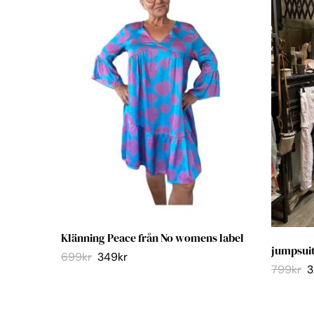
Klänning Peace från No womens label
jumpsuit
699
kr
349
kr
799
kr
3