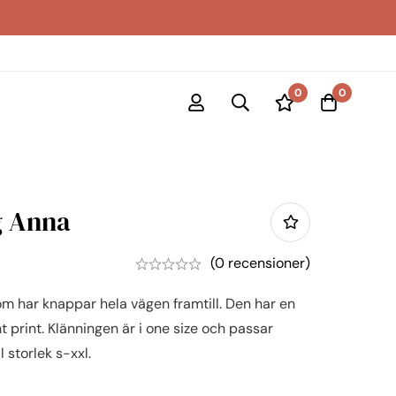
0
0
g Anna
(0 recensioner)
som har knappar hela vägen framtill. Den har en
t print. Klänningen är i one size och passar
 storlek s-xxl.