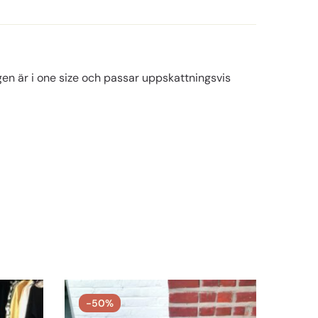
ngen är i one size och passar uppskattningsvis
-50%
SO