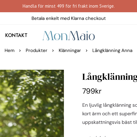
Handla för minst 499 för fri frakt inom Sverige.
Betala enkelt med Klarna checkout
KONTAKT
Hem
Produkter
Klänningar
Långklänning Anna
Långklännin
799
kr
En ljuvlig långklänning 
kort ärm och ett superfin
uppskattningsvis bäst till