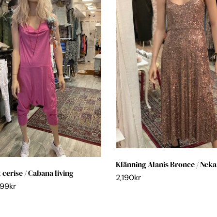
Klänning Alanis Bronce / Nek
 cerise / Cabana living
2,190
kr
99
kr