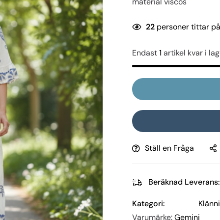
material viscos
22
personer tittar p
Endast
1
artikel kvar i lag
Ställ en Fråga
Beräknad Leverans:
Kategori:
Klänn
Varumärke:
Gemini