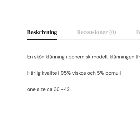
Beskrivning
Recensioner (0)
F
En skön klänning i bohemisk modell, klänningen 
Härlig kvalite i 95% viskos och 5% bomull
one size ca 36 -42