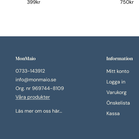
399
kr
750
kr
MonMaio
Information
0733-143912
Mitt konto
info@monmaio.se
Logga in
Org. nr 969744-8109
Varukorg
Våra produkter
Önskelista
Läs mer om oss här...
Kassa