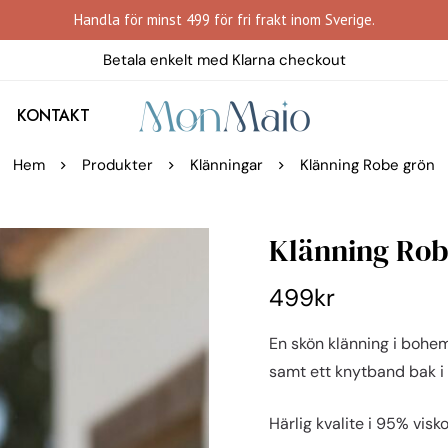
Handla för minst 499 för fri frakt inom Sverige.
Betala enkelt med Klarna checkout
KONTAKT
Hem
Produkter
Klänningar
Klänning Robe grön
Klänning Rob
499
kr
En skön klänning i bohe
samt ett knytband bak i
Härlig kvalite i 95% vis