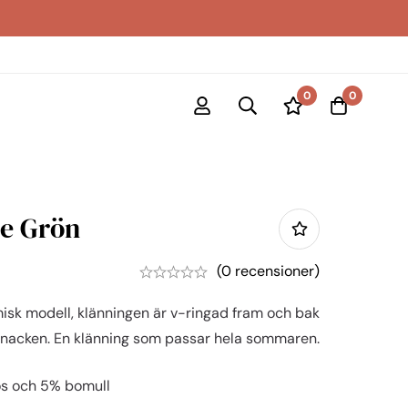
0
0
e Grön
(0 recensioner)
misk modell, klänningen är v-ringad fram och bak
 nacken. En klänning som passar hela sommaren.
kos och 5% bomull