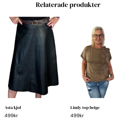
Relaterade produkter
Asta kjol
Lindy top beige
499
kr
499
kr