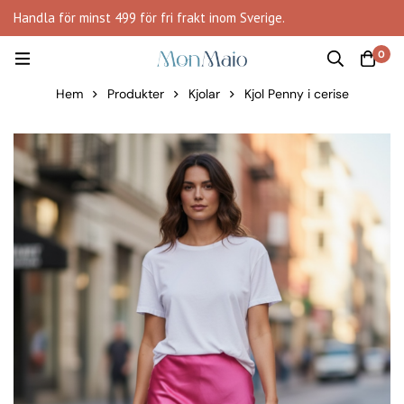
Handla för minst 499 för fri frakt inom Sverige.
0
Hem
Produkter
Kjolar
Kjol Penny i cerise