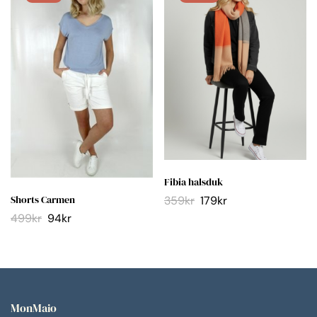
Fibia halsduk
Shorts Carmen
359
kr
179
kr
499
kr
94
kr
MonMaio