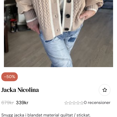
-50%
Jacka Nicolina
679
kr
339
kr
0 recensioner
Snygg jacka i blandat material quiltat / stickat.