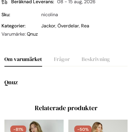
Beräknad Leverans:
08 - 15 aug, 2026
Sku:
nicolina
Kategorier:
Jackor
,
Överdelar
,
Rea
Varumärke:
Qnuz
Om varumärket
Frågor
Beskrivning
Qnuz
Relaterade produkter
-81%
-50%