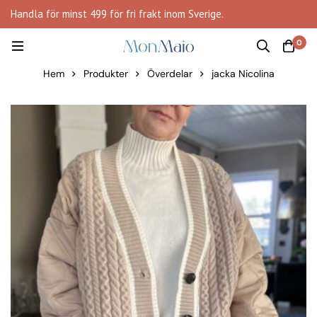
Handla för minst 499 för fri frakt inom Sverige.
0
Hem
Produkter
Överdelar
jacka Nicolina