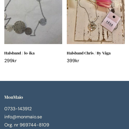
Halsband / lo-ika
Halsband Chris / By Våga
299
kr
399
kr
MonMaio
0733-143912
info@monmaio.se
Org. nr 969744-8109