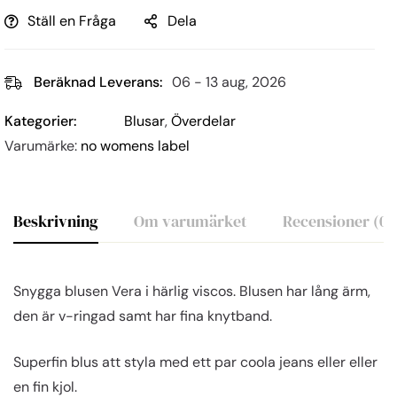
Ställ en Fråga
Dela
Beräknad Leverans:
06 - 13 aug, 2026
Kategorier:
Blusar
,
Överdelar
Varumärke:
no womens label
Beskrivning
Om varumärket
Recensioner (0)
Snygga blusen Vera i härlig viscos. Blusen har lång ärm,
den är v-ringad samt har fina knytband.
Superfin blus att styla med ett par coola jeans eller eller
en fin kjol.