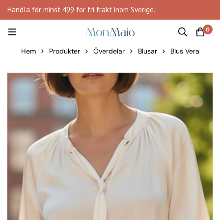
Handla för minst 499 för fri frakt inom Sverige.
0
Hem
Produkter
Överdelar
Blusar
Blus Vera