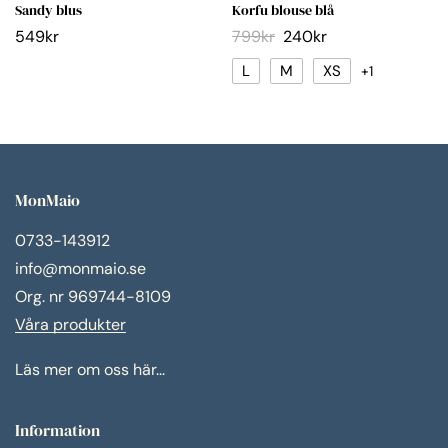
Sandy blus
Korfu blouse blå
549
kr
799
kr
240
kr
L
M
XS
+1
MonMaio
0733-143912
info@monmaio.se
Org. nr 969744-8109
Våra produkter
Läs mer om oss här...
Information