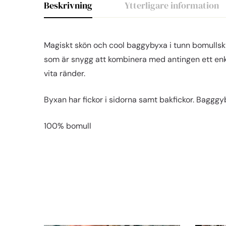
Beskrivning
Ytterligare information
Magiskt skön och cool baggybyxa i tunn bomulls
som är snygg att kombinera med antingen ett enke
vita ränder.
Byxan har fickor i sidorna samt bakfickor. Bagggyb
100% bomull