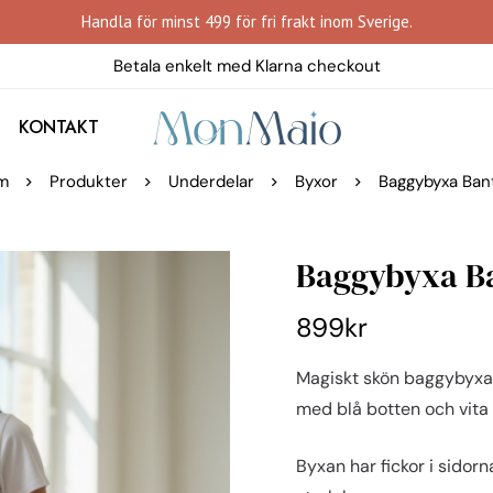
Handla för minst 499 för fri frakt inom Sverige.
Betala enkelt med Klarna checkout
KONTAKT
m
Produkter
Underdelar
Byxor
Baggybyxa Ba
Baggybyxa B
899
kr
Magiskt skön baggybyxa 
med blå botten och vita 
Byxan har fickor i sidor