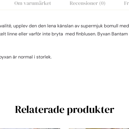
Om varumärket
Recensioner (0)
F
kvalité, upplev den den lena känslan av supermjuk bomull me
lt linne eller varför inte bryta med finblusen. Byxan Bantam 
yxan är normal i storlek.
Relaterade produkter