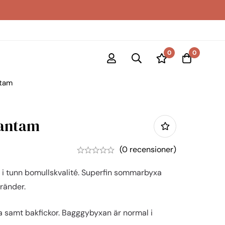
0
0
ntam
antam
(0 recensioner)
i tunn bomullskvalité. Superfin sommarbyxa
ränder.
na samt bakfickor. Bagggybyxan är normal i