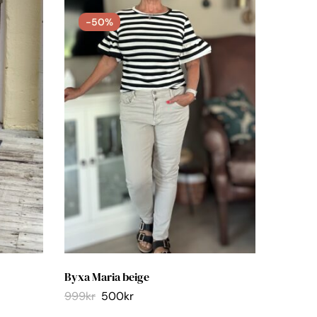
-50%
Byxa Maria beige
Dicte je
999
kr
500
kr
1,200
kr