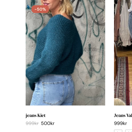
-50%
jeans Kiet
Jeans Va
999
kr
500
kr
999
kr