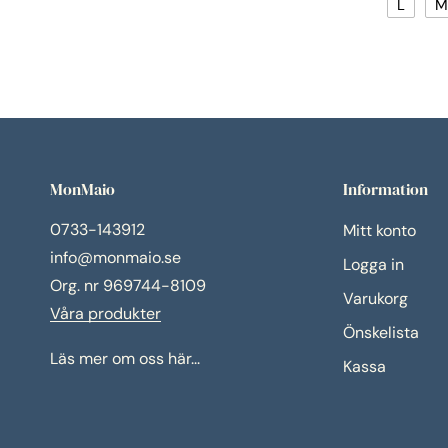
L
M
MonMaio
Information
0733-143912
Mitt konto
info@monmaio.se
Logga in
Org. nr 969744-8109
Varukorg
Våra produkter
Önskelista
Läs mer om oss här...
Kassa