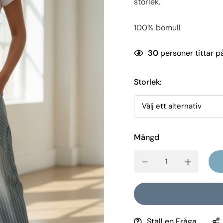
storlek.
100% bomull
30
personer tittar p
Storlek
:
Mängd
Ställ en Fråga