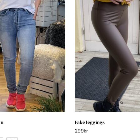
lu
Fake leggings
299
kr